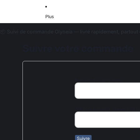
Plus
📦 Suivi de commande Olyneia — livré rapidement, partout 
Suivre votre commande
Numéro de commande
Adresse e-mail ou numéro de t
Suivre