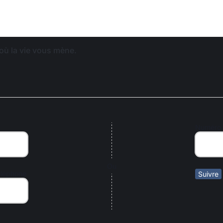
où la vie vous mène.
Numéro 
Ou
éléphone
Suivre