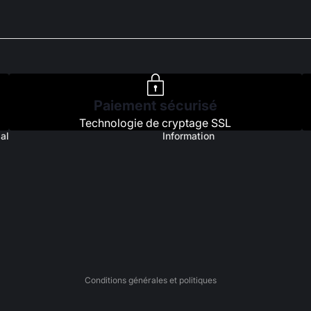
Paiement sécurisé
Technologie de cryptage SSL
al
Information
Politique de confidentialité
Politique de remboursement
Conditions d’utilisation
Politique d’expédition
Mentions légales
Conditions générales de vente
Coordonnées
Conditions générales et politiques